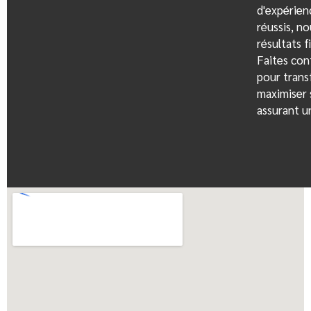
d'expérien
réussis, n
résultats f
Faites con
pour trans
maximiser 
assurant un