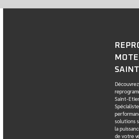
REPR
MOTE
SAIN
Découvrez 
reprogram
Saint-Etie
Spécialist
performanc
solutions 
la puissanc
de votre v