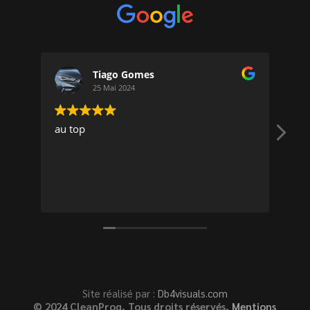
Tiago Gomes
25 Mai 2024
au top
J’a
pro
Tra
sym
Pre
Lir
cor
déb
Site réalisé par :
Db4visuals.com
© 2024 CleanProg, Tous droits réservés.
Mentions